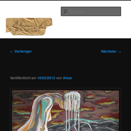
Zum
primären
Such
Inhalt
springen
Afour
Hauptmenü
Beitragsnavigation
←
Vorheriger
Nächster
→
Veröffentlicht am
16/02/2012
von
Afour