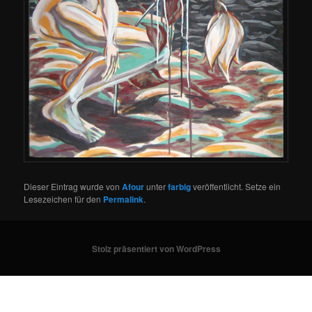
Dieser Eintrag wurde von
Afour
unter
farbig
veröffentlicht. Setze ein
Lesezeichen für den
Permalink
.
Stolz präsentiert von WordPress